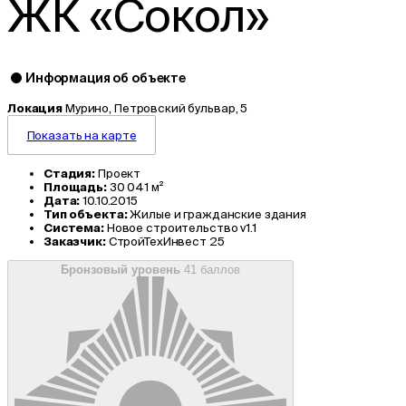
ЖК «Сокол»
Информация об объекте
Локация
Мурино, Петровский бульвар, 5
Показать на карте
Стадия:
Проект
Площадь:
30 041 м²
Дата:
10.10.2015
Тип объекта:
Жилые и гражданские здания
Система:
Новое строительство v1.1
Заказчик:
СтройТехИнвест 25
Бронзовый уровень
41 баллов