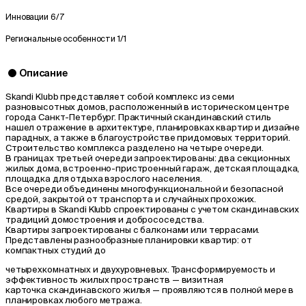
Инновации
6/7
Региональные особенности
1/1
Описание
Skandi Klubb представляет собой комплекс из семи
разновысотных домов, расположенный в историческом центре
города Санкт-Петербург. Практичный скандинавский стиль
нашел отражение в архитектуре, планировках квартир и дизайне
парадных, а также в благоустройстве придомовых территорий.
Строительство комплекса разделено на четыре очереди.
В границах третьей очереди запроектированы: два секционных
жилых дома, встроенно-пристроенный гараж, детская площадка,
площадка для отдыха взрослого населения.
Все очереди объединены многофункциональной и безопасной
средой, закрытой от транспорта и случайных прохожих.
Квартиры в Skandi Klubb спроектированы с учетом скандинавских
традиций домостроения и добрососедства.
Квартиры запроектированы с балконами или террасами.
Представлены разнообразные планировки квартир: от
компактных студий до
четырехкомнатных и двухуровневых. Трансформируемость и
эффективность жилых пространств — визитная
карточка скандинавского жилья — проявляются в полной мере в
планировках любого метража.