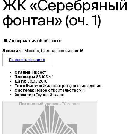
ЖК «Серебряный
фонтан» (оч. 1)
Информация об объекте
Локация
г. Москва, Новоалексеевская, 16
Показать на карте
Стадия:
Проект
Площадь:
83 193 м²
Дата:
30.06.2018
Тип объекта:
Жилые и гражданские здания
Система:
Новое строительство v1.1
Заказчик:
Группа Эталон
Платиновый уровень
70 баллов