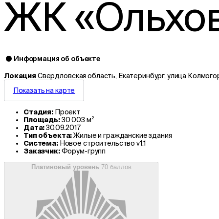
ЖК «Ольховс
Информация об объекте
Локация
Свердловская область, Екатеринбург, улица Колмого
Показать на карте
Стадия:
Проект
Площадь:
30 003 м²
Дата:
30.09.2017
Тип объекта:
Жилые и гражданские здания
Система:
Новое строительство v1.1
Заказчик:
Форум-групп
Платиновый уровень
70 баллов