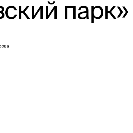
кий парк» (
рова