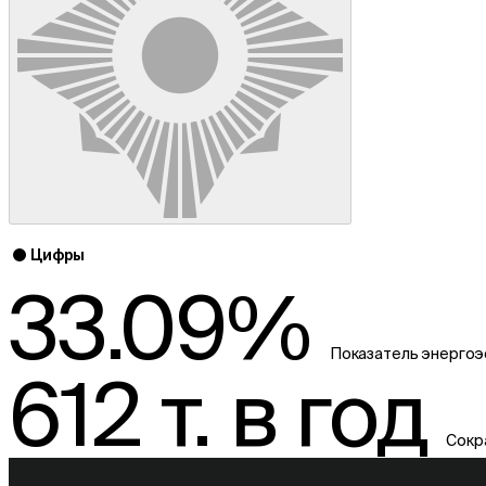
Цифры
33.09%
Показатель энерго
612 т. в год
Сокр