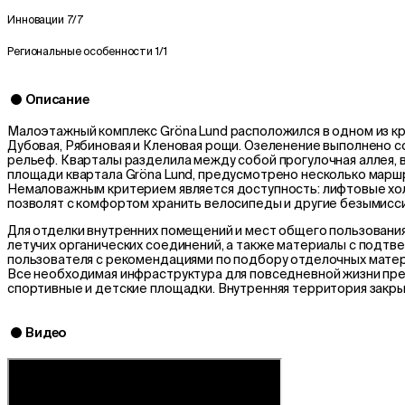
Инновации
7/7
Региональные особенности
1/1
Описание
Малоэтажный комплекс Gröna Lund расположился в одном из кр
Дубовая, Рябиновая и Кленовая рощи. Озеленение выполнено 
рельеф. Кварталы разделила между собой прогулочная аллея, в
площади квартала Gröna Lund, предусмотрено несколько марш
Немаловажным критерием является доступность: лифтовые холл
позволят с комфортом хранить велосипеды и другие безымис
Для отделки внутренних помещений и мест общего пользовани
летучих органических соединений, а также материалы с подт
пользователя с рекомендациями по подбору отделочных матер
Все необходимая инфраструктура для повседневной жизни преду
спортивные и детские площадки. Внутренняя территория закры
Видео