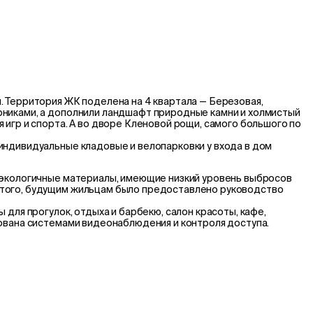
. Территория ЖК поделена на 4 квартала — Березовая,
рниками, а дополнили ландшафт природные камни и холмистый
игр и спорта. А во дворе Кленовой рощи, самого большого по
индивидуальные кладовые и велопарковки у входа в дом
е экологичные материалы, имеющие низкий уровень выбросов
этого, будущим жильцам было предоставлено руководство
для прогулок, отдыха и барбекю, салон красоты, кафе,
дована системами видеонаблюдения и контроля доступа.