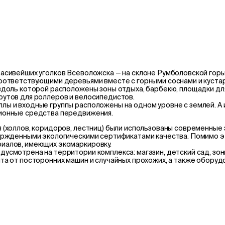
асивейших уголков Всеволожска — на склоне Румболовской горы
соответствующими деревьями вместе с горными соснами и куста
доль которой расположены зоны отдыха, барбекю, площадки для 
рутов для роллеров и велосипедистов.
ы и входные группы расположены на одном уровне с землей. А 
сионные средства передвижения.
я (холлов, коридоров, лестниц) были использованы современны
вержденными экологическими сертификатами качества. Помимо 
иалов, имеющих экомаркировку.
смотрена на территории комплекса: магазин, детский сад, зоны 
та от посторонних машин и случайных прохожих, а также обору