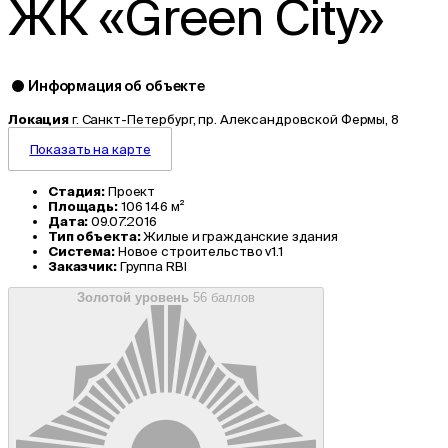
ЖК «Green City»
Информация об объекте
Локация
г. Санкт-Петербург, пр. Александровской Фермы, 8
Показать на карте
Стадия:
Проект
Площадь:
106 146 м²
Дата:
09.07.2016
Тип объекта:
Жилые и гражданские здания
Система:
Новое строительство v1.1
Заказчик:
Группа RBI
Золотой уровень
56 баллов