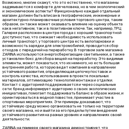
Возможно, многие скажут, что это естественно, что магазины
задумываются о комфорте для человека, но в чем экологический
и экономические аспекты? Функционально каждый отдельный
магазин должен быть вписан в географические, инженерные и
архитектурно-планировочные условия торгового центра, таким
образом, он также может оказывать влияние на оценку объекта
как в негативном, так и в позитивном ключе. Так, например, ТРЦ
Галерея расположен в центре города с хорошей транспортной
доступностью, что снижает необходимость использовать
личный транспорт, у торгового центра есть велопарковки и
возможность зарядки для электромобилей, проводится сбор
отходов с передачей на переработку. В торговом зале магазина
ZARINA используются энергосберегающие светильники, а также
установлен бокс для сбора вещей на переработку. Это видимые
элементы, может показаться, что их немного, но есть большая
внутренняя работа, которую ведет компания в направлении
устойчивого развития, определяющая цепочку поставок и
контроль качества, использование в проекте локальных
материалов, оптимизацию технологий монтажа и отделки.
Контакт с аудиторией поддерживается и через социальные
сети: бренд информирует аудиторию о своих экологических
инициативах, помогает поддерживать баланс в образе жизни, и
ориентироваться в модной повестке, принимает участие в
спортивных мероприятиях. Эти примеры доказывают, что
устойчивую среду можно организовать не только на территории
своего магазина, но и выйти за его пределы путем внедрения
устойчивого развития на разных уровнях и направлениях своей
деятельности.
ZARINA на примере своего магазина демонстрирует, что