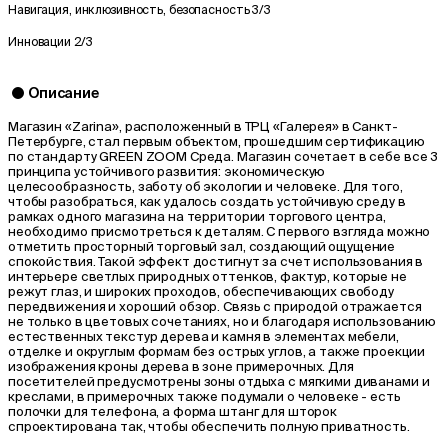
Навигация, инклюзивность, безопасность
3/3
Инновации
2/3
Описание
Магазин «Zarina», расположенный в ТРЦ «Галерея» в Санкт-
Петербурге, стал первым объектом, прошедшим сертификацию
по стандарту GREEN ZOOM Среда. Магазин сочетает в себе все 3
принципа устойчивого развития: экономическую
целесообразность, заботу об экологии и человеке. Для того,
чтобы разобраться, как удалось создать устойчивую среду в
рамках одного магазина на территории торгового центра,
необходимо присмотреться к деталям. С первого взгляда можно
отметить просторный торговый зал, создающий ощущение
спокойствия. Такой эффект достигнут за счет использования в
интерьере светлых природных оттенков, фактур, которые не
режут глаз, и широких проходов, обеспечивающих свободу
передвижения и хороший обзор. Связь с природой отражается
не только в цветовых сочетаниях, но и благодаря использованию
естественных текстур дерева и камня в элементах мебели,
отделке и округлым формам без острых углов, а также проекции
изображения кроны дерева в зоне примерочных. Для
посетителей предусмотрены зоны отдыха с мягкими диванами и
креслами, в примерочных также подумали о человеке - есть
полочки для телефона, а форма штанг для шторок
спроектирована так, чтобы обеспечить полную приватность.