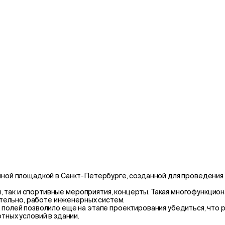
ой площадкой в Санкт-Петербурге, созданной для проведения 
ы, так и спортивные мероприятия, концерты. Такая многофункц
тельно, работе инженерных систем.
олей позволило еще на этапе проектирования убедиться, что 
ных условий в здании.