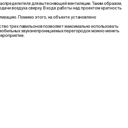
аспределителя для вытесняющей вентиляции. Таким образом,
дачи воздуха сверху. В ходе работы над проектом кратность
лизацию. Помимо этого, на объекте установлено
тво трех павильонов позволяет максимально использовать
ю мобильных звуконепроницаемых перегородок можно менять
мероприятие.