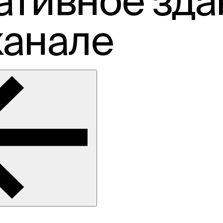
тивное зда
канале