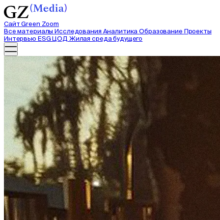
Сайт Green Zoom
Все материалы
Исследования
Аналитика
Образование
Проекты
Интервью
ESG ЦОД
Жилая среда будущего