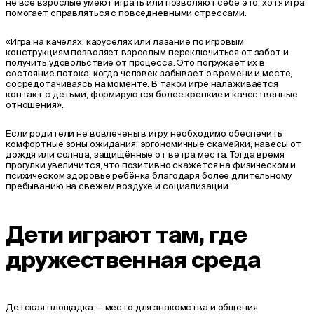
не все взрослые умеют играть или позволяют себе это, хотя игра
помогает справляться с повседневными стрессами.
«Игра на качелях, каруселях или лазание по игровым
конструкциям позволяет взрослым переключиться от забот и
получить удовольствие от процесса. Это погружает их в
состояние потока, когда человек забывает о времени и месте,
сосредотачиваясь на моменте. В такой игре налаживается
контакт с детьми, формируются более крепкие и качественные
отношения».
Если родители не вовлечены в игру, необходимо обеспечить
комфортные зоны ожидания: эргономичные скамейки, навесы от
дождя или солнца, защищённые от ветра места. Тогда время
прогулки увеличится, что позитивно скажется на физическом и
психическом здоровье ребёнка благодаря более длительному
пребыванию на свежем воздухе и социализации.
Дети играют там, где
дружественная среда
Детская площадка — место для знакомства и общения